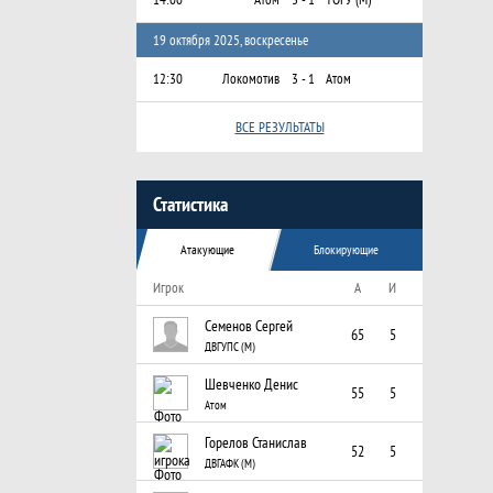
19 октября 2025, воскресенье
12:30
Локомотив
3 - 1
Атом
ВСЕ РЕЗУЛЬТАТЫ
Статистика
Атакующие
Блокирующие
Игрок
А
И
Семенов Сергей
65
5
ДВГУПС (М)
Шевченко Денис
55
5
Атом
Горелов Станислав
52
5
ДВГАФК (М)