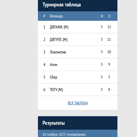
Турнирная таблица
#
Команда
И
О
1
ДВГАФК (М)
5
12
2
ДВГУПС (М)
5
11
3
Локомотив
5
10
4
Атом
5
9
5
Сбер
5
3
6
ТОГУ (М)
5
0
ВСЯ ТАБЛИЦА
Результаты
10 ноября 2025, понедельник