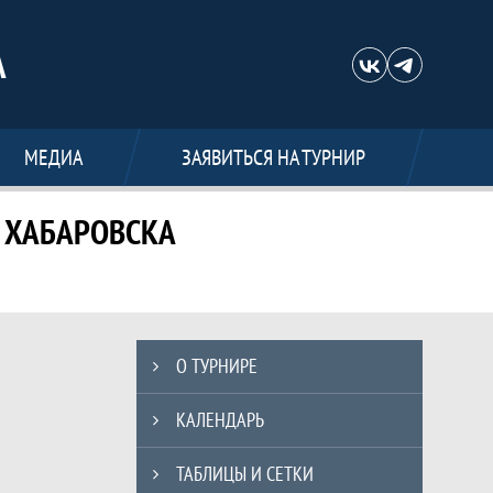
А
МЕДИА
ЗАЯВИТЬСЯ НА ТУРНИР
. ХАБАРОВСКА
ПА "Б" Г. ХАБАРОВСКА, Хабаровская
Таблицы турнира
О ТУРНИРЕ
КАЛЕНДАРЬ
ТАБЛИЦЫ И СЕТКИ