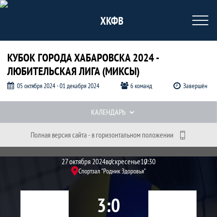
ХКФВ
КУБОК ГОРОДА ХАБАРОВСКА 2024 -
ЛЮБИТЕЛЬСКАЯ ЛИГА (МИКСЫ)
05 октября 2024 - 01 декабря 2024
6 команд
Завершён
Таблицы турнира
КАЛЕНДАРЬ
Полная версия сайта - в горизонтальном положении
Протокол и события матча Ситуация
Матч
27 октября 2024
воскресенье
10:30
Спортзал "Родник Здоровья"
3
0