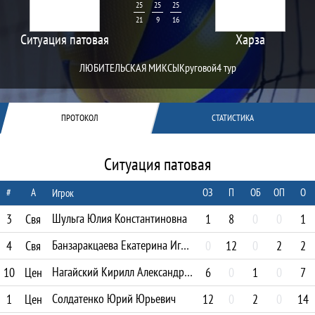
25
25
25
21
9
16
Ситуация патовая
Харза
ЛЮБИТЕЛЬСКАЯ МИКСЫ
Круговой
4 тур
ПРОТОКОЛ
СТАТИСТИКА
Ситуация патовая
#
А
ОЗ
П
ОБ
ОП
О
Игрок
Шульга Юлия Константиновна
3
Свя
1
8
0
0
1
Банзаракцаева Екатерина Игоревна
4
Свя
0
12
0
2
2
Нагайский Кирилл Александрович
10
Цен
6
0
1
0
7
Солдатенко Юрий Юрьевич
1
Цен
12
0
2
0
14