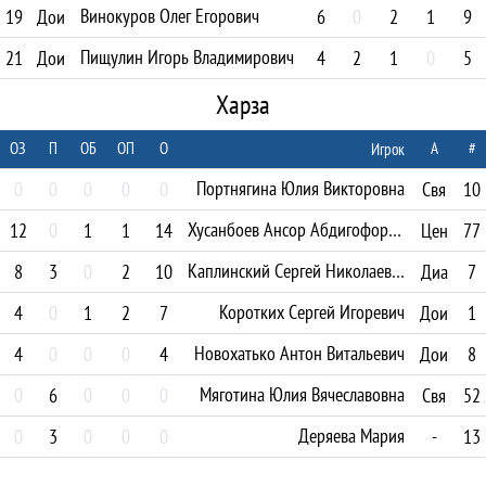
Винокуров Олег Егорович
19
Дои
6
0
2
1
9
Пищулин Игорь Владимирович
21
Дои
4
2
1
0
5
Харза
ОЗ
П
ОБ
ОП
О
А
#
Игрок
Портнягина Юлия Викторовна
0
0
0
0
0
Свя
10
Хусанбоев Ансор Абдигофорович
12
0
1
1
14
Цен
77
Каплинский Сергей Николаевич
8
3
0
2
10
Диа
7
Коротких Сергей Игоревич
4
0
1
2
7
Дои
1
Новохатько Антон Витальевич
4
0
0
0
4
Дои
8
Мяготина Юлия Вячеславовна
0
6
0
0
0
Свя
52
Деряева Мария
0
3
0
0
0
-
13